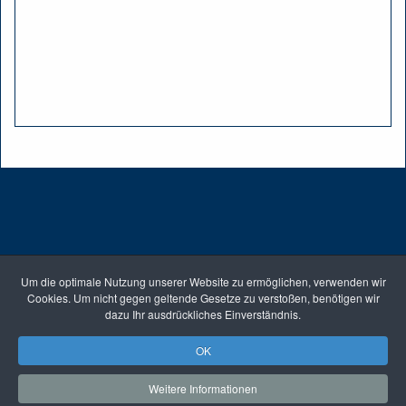
Um die optimale Nutzung unserer Website zu ermöglichen, verwenden wir
Cookies. Um nicht gegen geltende Gesetze zu verstoßen, benötigen wir
dazu Ihr ausdrückliches Einverständnis.
OK
© 2026
Lazarus-Diakonie Berlin
· Bernauer Straße 115 · 13355 Berlin ·
Tel.: +49(0)30467057-160 ·
pe.mueller@lazarus-
Weitere Informationen
diakonie.de
·
Datenschutzerklärung
·
Impressum